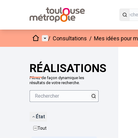
Accueil
Menu principal
/
Consultations
/
Mes idées pour mo
Passer
L'élément
+
−
RÉALISATIONS
Filtrez de façon dynamique les
résultats de votre recherche.
État
Tout