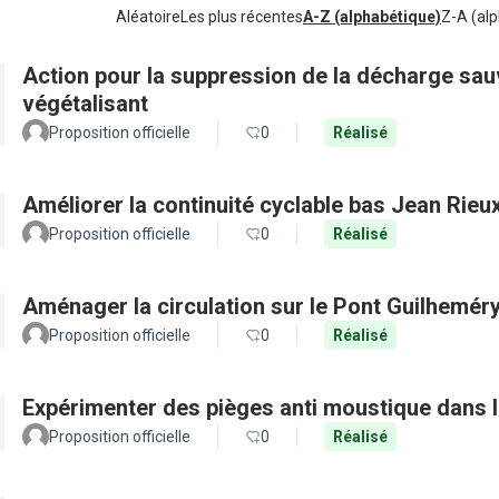
Aléatoire
Les plus récentes
A-Z (alphabétique)
Z-A (alp
Action pour la suppression de la décharge sa
végétalisant
Proposition officielle
0
Réalisé
Améliorer la continuité cyclable bas Jean Rieu
Proposition officielle
0
Réalisé
Aménager la circulation sur le Pont Guilheméry 
Proposition officielle
0
Réalisé
Expérimenter des pièges anti moustique dans l
Proposition officielle
0
Réalisé