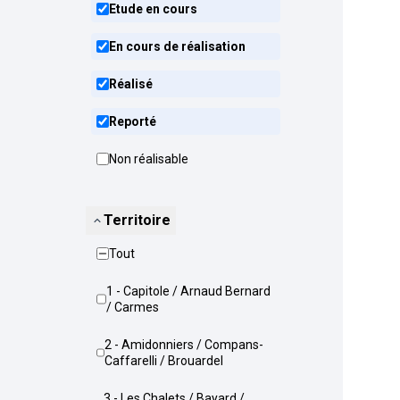
Etude en cours
En cours de réalisation
Réalisé
Reporté
Non réalisable
Territoire
Tout
1 - Capitole / Arnaud Bernard
/ Carmes
2 - Amidonniers / Compans-
Caffarelli / Brouardel
3 - Les Chalets / Bayard /