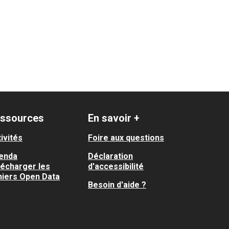
ssources
En savoir +
ivités
Foire aux questions
enda
Déclaration
lécharger les
d'accessibilité
hiers Open Data
Besoin d'aide ?