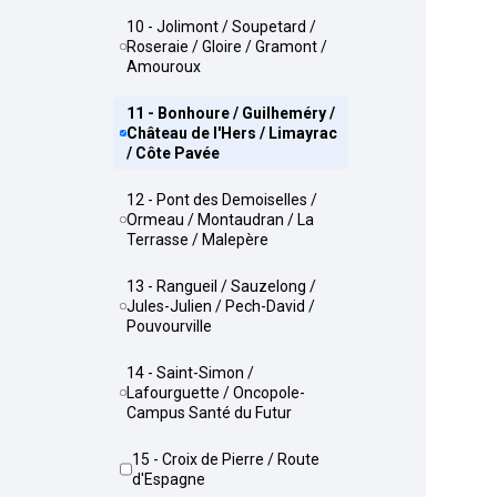
10 - Jolimont / Soupetard /
Roseraie / Gloire / Gramont /
Amouroux
11 - Bonhoure / Guilheméry /
Château de l'Hers / Limayrac
/ Côte Pavée
12 - Pont des Demoiselles /
Ormeau / Montaudran / La
Terrasse / Malepère
13 - Rangueil / Sauzelong /
Jules-Julien / Pech-David /
Pouvourville
14 - Saint-Simon /
Lafourguette / Oncopole-
Campus Santé du Futur
15 - Croix de Pierre / Route
d'Espagne