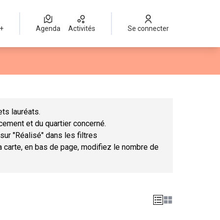
 +
Agenda
Activités
Se connecter
Leaflet
|
©
OpenStreetMap
contributors
mme des points de carte. L'élément peut être utilisé avec un lect
ts lauréats.
ncement et du quartier concerné.
sur "Réalisé" dans les filtres
la carte, en bas de page, modifiez le nombre de