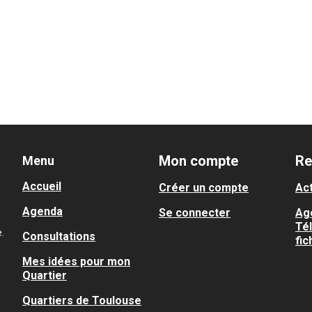
Mon compte
Re
Menu
Accueil
Créer un compte
Act
Agenda
Se connecter
Ag
Té
.
Consultations
fic
Mes idées pour mon
Quartier
Quartiers de Toulouse