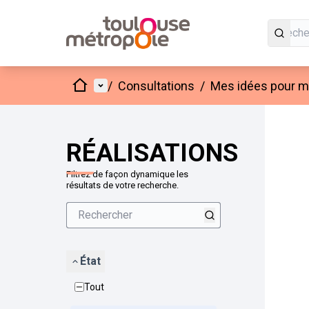
Accueil
Menu principal
/
Consultations
/
Mes idées pour mo
Passer
L'élément
+
−
RÉALISATIONS
Filtrez de façon dynamique les
résultats de votre recherche.
État
Tout