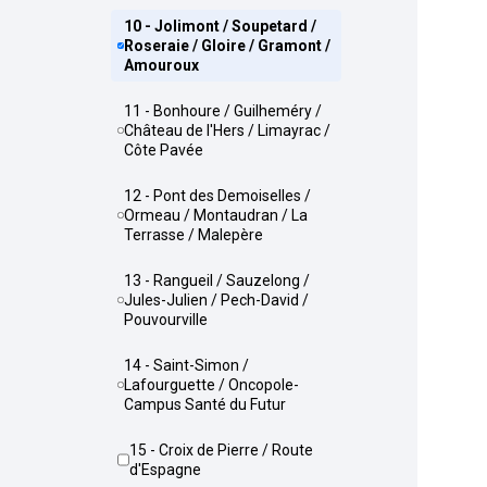
10 - Jolimont / Soupetard /
Roseraie / Gloire / Gramont /
Amouroux
11 - Bonhoure / Guilheméry /
Château de l'Hers / Limayrac /
Côte Pavée
12 - Pont des Demoiselles /
Ormeau / Montaudran / La
Terrasse / Malepère
13 - Rangueil / Sauzelong /
Jules-Julien / Pech-David /
Pouvourville
14 - Saint-Simon /
Lafourguette / Oncopole-
Campus Santé du Futur
15 - Croix de Pierre / Route
d'Espagne