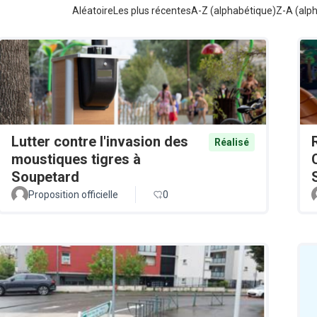
Aléatoire
Les plus récentes
A-Z (alphabétique)
Z-A (alp
Lutter contre l'invasion des
Réalisé
moustiques tigres à
Soupetard
Proposition officielle
0