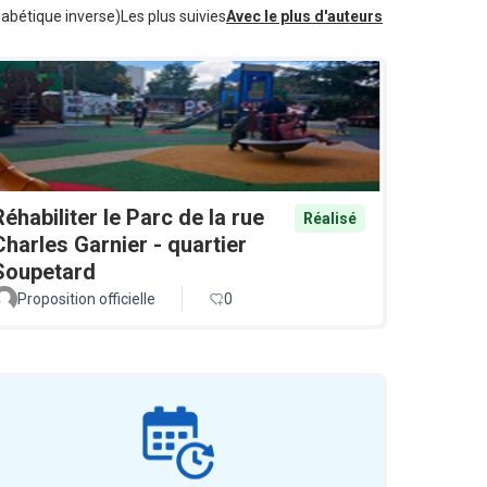
habétique inverse)
Les plus suivies
Avec le plus d'auteurs
Réhabiliter le Parc de la rue
Réalisé
Charles Garnier - quartier
Soupetard
Proposition officielle
0