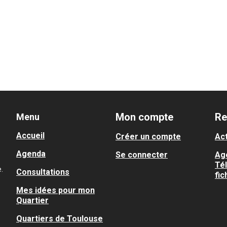
Mon compte
Re
Menu
Accueil
Créer un compte
Act
Agenda
Se connecter
Ag
Té
.
Consultations
fic
Mes idées pour mon
Quartier
Quartiers de Toulouse