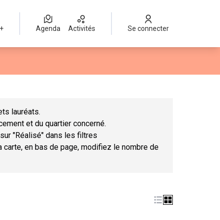
 +
Agenda
Activités
Se connecter
Leaflet
|
©
OpenStreetMap
contributors
mme des points de carte. L'élément peut être utilisé avec un lect
ts lauréats.
ncement et du quartier concerné.
sur "Réalisé" dans les filtres
la carte, en bas de page, modifiez le nombre de