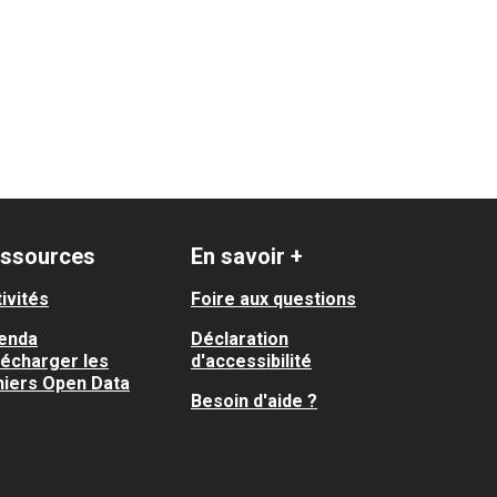
ssources
En savoir +
ivités
Foire aux questions
enda
Déclaration
lécharger les
d'accessibilité
hiers Open Data
Besoin d'aide ?