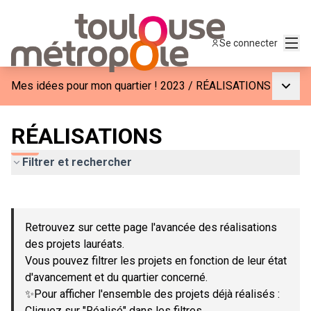
Menu
Se connecter
Menu p
Mes idées pour mon quartier ! 2023
/
RÉALISATIONS
RÉALISATIONS
Filtrer et rechercher
Passer la carte
Leaflet
|
©
OpenStreetMap
contributors
L'élément suivant est une carte qui présente les éléments de c
+
Retrouvez sur cette page l'avancée des réalisations
−
des projets lauréats.
Vous pouvez filtrer les projets en fonction de leur état
d'avancement et du quartier concerné.
✨Pour afficher l'ensemble des projets déjà réalisés :
Cliquez sur "Réalisé" dans les filtres