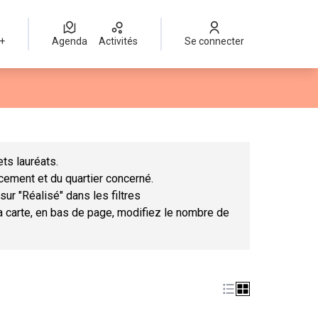
 +
Agenda
Activités
Se connecter
Leaflet
|
©
OpenStreetMap
contributors
mme des points de carte. L'élément peut être utilisé avec un lect
ts lauréats.
ncement et du quartier concerné.
sur "Réalisé" dans les filtres
la carte, en bas de page, modifiez le nombre de