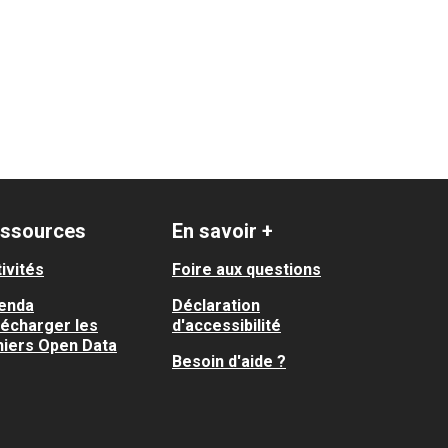
ssources
En savoir +
ivités
Foire aux questions
enda
Déclaration
lécharger les
d'accessibilité
hiers Open Data
Besoin d'aide ?