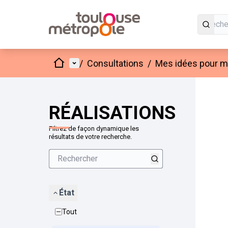
Accueil
Menu principal
/
Consultations
/
Mes idées pour mo
Passer
L'élément
+
−
RÉALISATIONS
Filtrez de façon dynamique les
résultats de votre recherche.
État
Tout