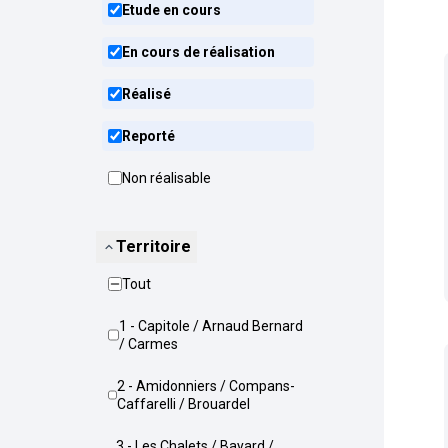
Etude en cours
En cours de réalisation
Réalisé
Reporté
Non réalisable
Territoire
Tout
1 - Capitole / Arnaud Bernard
/ Carmes
2 - Amidonniers / Compans-
Caffarelli / Brouardel
3 - Les Chalets / Bayard /