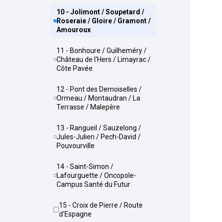
10 - Jolimont / Soupetard /
Roseraie / Gloire / Gramont /
Amouroux
11 - Bonhoure / Guilheméry /
Château de l'Hers / Limayrac /
Côte Pavée
12 - Pont des Demoiselles /
Ormeau / Montaudran / La
Terrasse / Malepère
13 - Rangueil / Sauzelong /
Jules-Julien / Pech-David /
Pouvourville
14 - Saint-Simon /
Lafourguette / Oncopole-
Campus Santé du Futur
15 - Croix de Pierre / Route
d'Espagne