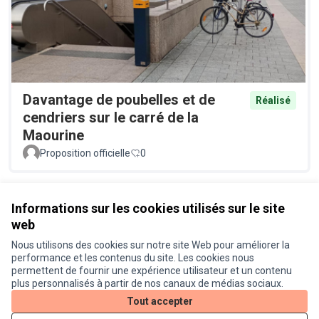
Davantage de poubelles et de
Réalisé
cendriers sur le carré de la
Maourine
Proposition officielle
0
Voir toutes les propositions retirées
Informations sur les cookies utilisés sur le site
web
Nous utilisons des cookies sur notre site Web pour améliorer la
Conditions d'utilisation
performance et les contenus du site. Les cookies nous
Paramètres des cookies
permettent de fournir une expérience utilisateur et un contenu
Je participe ! sur X
Je participe ! sur Facebook
Je participe ! sur Instagram
plus personnalisés à partir de nos canaux de médias sociaux.
(Lien externe)
(Lien externe)
(Lien externe)
Tout accepter