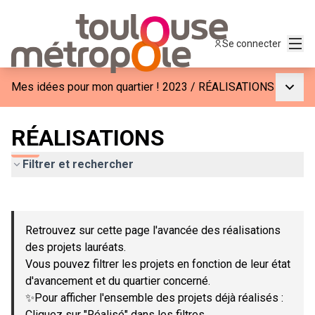
Menu
Se connecter
Menu p
Mes idées pour mon quartier ! 2023
/
RÉALISATIONS
RÉALISATIONS
Filtrer et rechercher
Passer la carte
Leaflet
|
©
OpenStreetMap
contributors
L'élément suivant est une carte qui présente les éléments de c
+
Retrouvez sur cette page l'avancée des réalisations
−
des projets lauréats.
Vous pouvez filtrer les projets en fonction de leur état
d'avancement et du quartier concerné.
✨Pour afficher l'ensemble des projets déjà réalisés :
Cliquez sur "Réalisé" dans les filtres