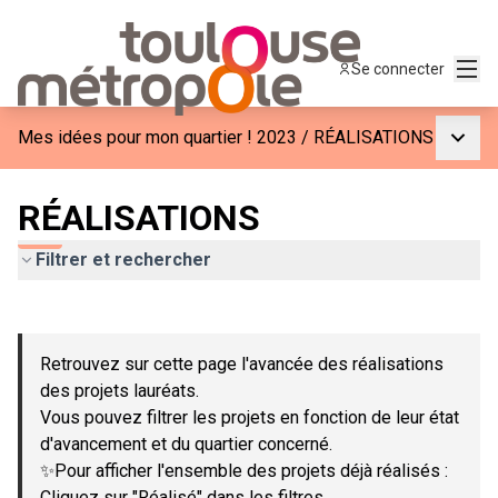
Menu
Se connecter
Menu p
Mes idées pour mon quartier ! 2023
/
RÉALISATIONS
RÉALISATIONS
Filtrer et rechercher
Passer la carte
Leaflet
|
©
OpenStreetMap
contributors
L'élément suivant est une carte qui présente les éléments de c
+
Retrouvez sur cette page l'avancée des réalisations
−
des projets lauréats.
Vous pouvez filtrer les projets en fonction de leur état
d'avancement et du quartier concerné.
✨Pour afficher l'ensemble des projets déjà réalisés :
Cliquez sur "Réalisé" dans les filtres