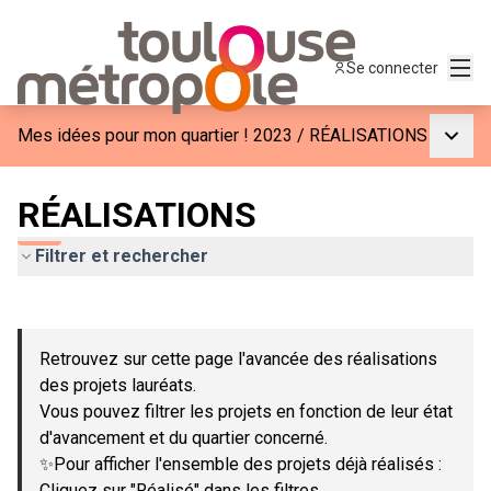
Menu
Se connecter
Menu p
Mes idées pour mon quartier ! 2023
/
RÉALISATIONS
RÉALISATIONS
Filtrer et rechercher
Passer la carte
Leaflet
|
©
OpenStreetMap
contributors
L'élément suivant est une carte qui présente les éléments de c
+
Retrouvez sur cette page l'avancée des réalisations
−
des projets lauréats.
Vous pouvez filtrer les projets en fonction de leur état
d'avancement et du quartier concerné.
✨Pour afficher l'ensemble des projets déjà réalisés :
Cliquez sur "Réalisé" dans les filtres