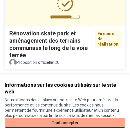
Rénovation skate park et
En cours
de
aménagement des terrains
réalisation
communaux le long de la voie
ferrée
Proposition officielle
0
Voir toutes les propositions retirées
Informations sur les cookies utilisés sur le site
web
Nous utilisons des cookies sur notre site Web pour améliorer la
Conditions d'utilisation
performance et les contenus du site. Les cookies nous
Paramètres des cookies
permettent de fournir une expérience utilisateur et un contenu
Je participe ! sur X
Je participe ! sur Facebook
Je participe ! sur Instagram
plus personnalisés à partir de nos canaux de médias sociaux.
(Lien externe)
(Lien externe)
(Lien externe)
Tout accepter