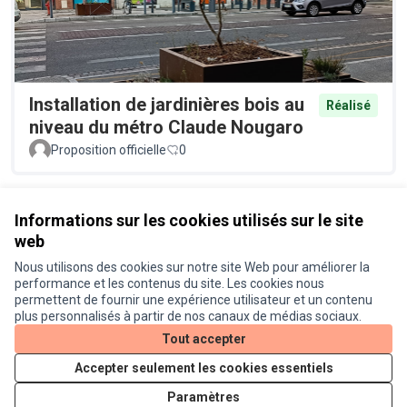
Installation de jardinières bois au
Réalisé
niveau du métro Claude Nougaro
Proposition officielle
0
Voir toutes les propositions retirées
Informations sur les cookies utilisés sur le site
web
Nous utilisons des cookies sur notre site Web pour améliorer la
Conditions d'utilisation
performance et les contenus du site. Les cookies nous
Paramètres des cookies
permettent de fournir une expérience utilisateur et un contenu
Je participe ! sur X
Je participe ! sur Facebook
Je participe ! sur Instagram
plus personnalisés à partir de nos canaux de médias sociaux.
(Lien externe)
(Lien externe)
(Lien externe)
Tout accepter
Accepter seulement les cookies essentiels
Licence Cre
(Lien extern
Paramètres
(Lien externe)