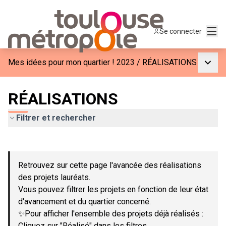
Menu
Se connecter
Menu p
Mes idées pour mon quartier ! 2023
/
RÉALISATIONS
RÉALISATIONS
Filtrer et rechercher
Passer la carte
Leaflet
|
©
OpenStreetMap
contributors
L'élément suivant est une carte qui présente les éléments de c
+
Retrouvez sur cette page l'avancée des réalisations
−
des projets lauréats.
Vous pouvez filtrer les projets en fonction de leur état
d'avancement et du quartier concerné.
✨Pour afficher l'ensemble des projets déjà réalisés :
Cliquez sur "Réalisé" dans les filtres