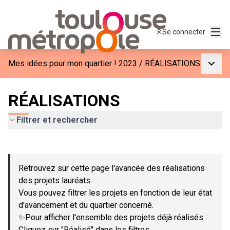
Menu
Se connecter
Menu p
Mes idées pour mon quartier ! 2023
/
RÉALISATIONS
RÉALISATIONS
Filtrer et rechercher
Passer la carte
Leaflet
|
©
OpenStreetMap
contributors
L'élément suivant est une carte qui présente les éléments de c
+
Retrouvez sur cette page l'avancée des réalisations
−
des projets lauréats.
Vous pouvez filtrer les projets en fonction de leur état
d'avancement et du quartier concerné.
✨Pour afficher l'ensemble des projets déjà réalisés :
Cliquez sur "Réalisé" dans les filtres