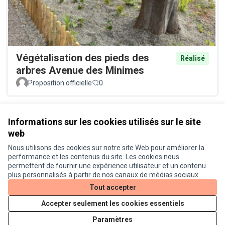
Végétalisation des pieds des
Réalisé
arbres Avenue des Minimes
Proposition officielle
0
Voir toutes les propositions retirées
Informations sur les cookies utilisés sur le site
web
Nous utilisons des cookies sur notre site Web pour améliorer la
Conditions d'utilisation
performance et les contenus du site. Les cookies nous
Paramètres des cookies
permettent de fournir une expérience utilisateur et un contenu
Je participe ! sur X
Je participe ! sur Facebook
Je participe ! sur Instagram
plus personnalisés à partir de nos canaux de médias sociaux.
(Lien externe)
(Lien externe)
(Lien externe)
Tout accepter
Accepter seulement les cookies essentiels
Licence Cre
(Lien extern
Paramètres
(Lien externe)