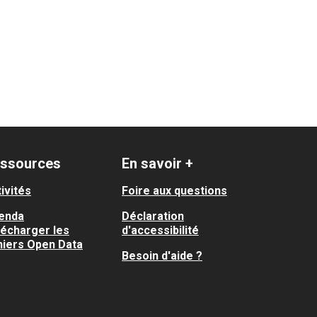
ssources
En savoir +
ivités
Foire aux questions
enda
Déclaration
lécharger les
d'accessibilité
hiers Open Data
Besoin d'aide ?