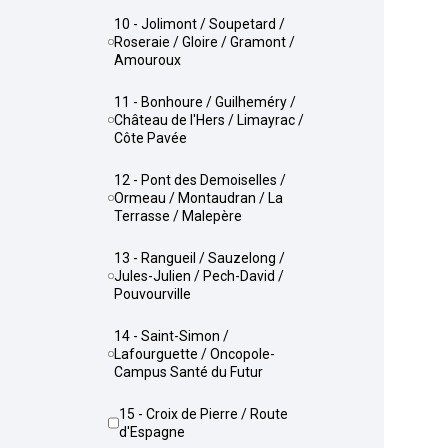
10 - Jolimont / Soupetard /
Roseraie / Gloire / Gramont /
Amouroux
11 - Bonhoure / Guilheméry /
Château de l'Hers / Limayrac /
Côte Pavée
12 - Pont des Demoiselles /
Ormeau / Montaudran / La
Terrasse / Malepère
13 - Rangueil / Sauzelong /
Jules-Julien / Pech-David /
Pouvourville
14 - Saint-Simon /
Lafourguette / Oncopole-
Campus Santé du Futur
15 - Croix de Pierre / Route
d'Espagne