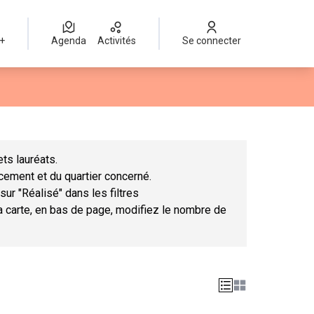
 +
Agenda
Activités
Se connecter
Leaflet
|
©
OpenStreetMap
contributors
mme des points de carte. L'élément peut être utilisé avec un lect
ts lauréats.
ncement et du quartier concerné.
sur "Réalisé" dans les filtres
la carte, en bas de page, modifiez le nombre de