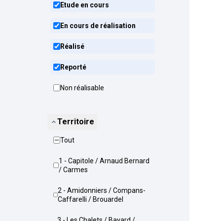
Etude en cours
En cours de réalisation
Réalisé
Reporté
Non réalisable
Territoire
Tout
1 - Capitole / Arnaud Bernard
/ Carmes
2 - Amidonniers / Compans-
Caffarelli / Brouardel
3 - Les Chalets / Bayard /