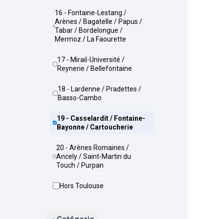
16 - Fontaine-Lestang /
Arènes / Bagatelle / Papus /
Tabar / Bordelongue /
Mermoz / La Faourette
17 - Mirail-Université /
Reynerie / Bellefontaine
18 - Lardenne / Pradettes /
Basso-Cambo
19 - Casselardit / Fontaine-
Bayonne / Cartoucherie
20 - Arènes Romaines /
Ancely / Saint-Martin du
Touch / Purpan
Hors Toulouse