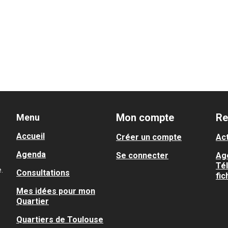
Mon compte
Re
Menu
Accueil
Créer un compte
Act
Agenda
Se connecter
Ag
Té
.
Consultations
fic
Mes idées pour mon
Quartier
Quartiers de Toulouse