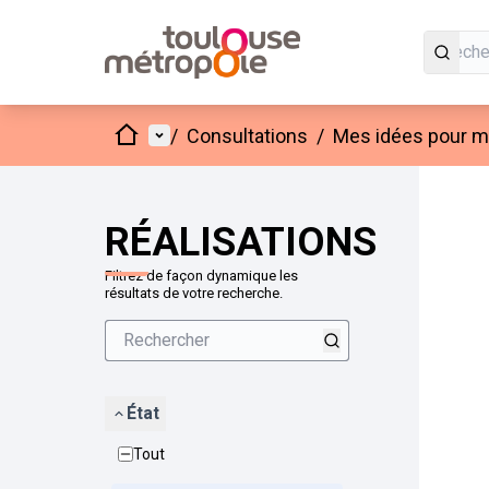
Accueil
Menu principal
/
Consultations
/
Mes idées pour mo
Passer
L'élément
+
−
RÉALISATIONS
Filtrez de façon dynamique les
résultats de votre recherche.
État
Tout