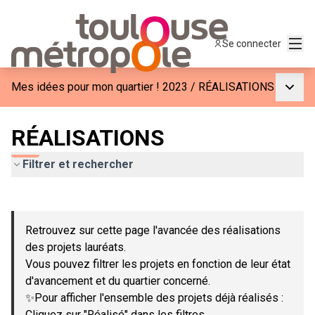
Menu
Se connecter
Menu p
Mes idées pour mon quartier ! 2023
/
RÉALISATIONS
RÉALISATIONS
Filtrer et rechercher
Passer la carte
Leaflet
|
©
OpenStreetMap
contributors
L'élément suivant est une carte qui présente les éléments de c
+
Retrouvez sur cette page l'avancée des réalisations
−
des projets lauréats.
Vous pouvez filtrer les projets en fonction de leur état
d'avancement et du quartier concerné.
✨Pour afficher l'ensemble des projets déjà réalisés :
Cliquez sur "Réalisé" dans les filtres