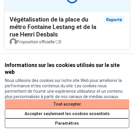
Végétalisation de la place du
Reporté
métro Fontaine Lestang et de la
rue Henri Desbals
Proposition officielle
0
Voir toutes les propositions retirées
Informations sur les cookies utilisés sur le site
web
Nous utilisons des cookies sur notre site Web pour améliorer la
Conditions d'utilisation
performance et les contenus du site. Les cookies nous
Paramètres des cookies
permettent de fournir une expérience utilisateur et un contenu
Je participe ! sur X
Je participe ! sur Facebook
Je participe ! sur Instagram
plus personnalisés à partir de nos canaux de médias sociaux.
(Lien externe)
(Lien externe)
(Lien externe)
Tout accepter
Accepter seulement les cookies essentiels
Licence Cre
(Lien extern
Paramètres
(Lien externe)
Site réalisé grâce au
logiciel libre Decidim
.
(Lien externe)