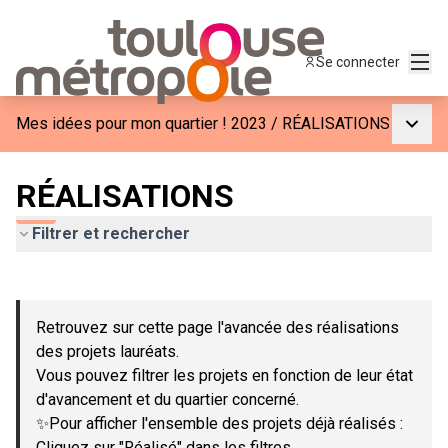
Menu
Se connecter
Menu p
Mes idées pour mon quartier ! 2023
/
RÉALISATIONS
RÉALISATIONS
Filtrer et rechercher
Passer la carte
Leaflet
|
©
OpenStreetMap
contributors
L'élément suivant est une carte qui présente les éléments de c
+
Retrouvez sur cette page l'avancée des réalisations
−
des projets lauréats.
Vous pouvez filtrer les projets en fonction de leur état
d'avancement et du quartier concerné.
✨Pour afficher l'ensemble des projets déjà réalisés :
Cliquez sur "Réalisé" dans les filtres