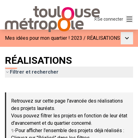
Menu
Se connecter
Menu p
Mes idées pour mon quartier ! 2023
/
RÉALISATIONS
RÉALISATIONS
Filtrer et rechercher
Passer la carte
Leaflet
|
©
OpenStreetMap
contributors
L'élément suivant est une carte qui présente les éléments de c
+
Retrouvez sur cette page l'avancée des réalisations
−
des projets lauréats.
Vous pouvez filtrer les projets en fonction de leur état
d'avancement et du quartier concerné.
✨Pour afficher l'ensemble des projets déjà réalisés :
Cliquez sur "Réalisé" dans les filtres