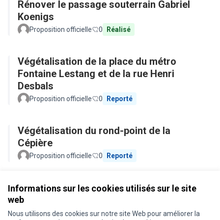
Rénover le passage souterrain Gabriel
Koenigs
Proposition officielle
0
Réalisé
Végétalisation de la place du métro
Fontaine Lestang et de la rue Henri
Desbals
Proposition officielle
0
Reporté
Végétalisation du rond-point de la
Cépière
Proposition officielle
0
Reporté
Voir toutes les propositions retirées
Informations sur les cookies utilisés sur le site
web
Nous utilisons des cookies sur notre site Web pour améliorer la
Conditions d'utilisation