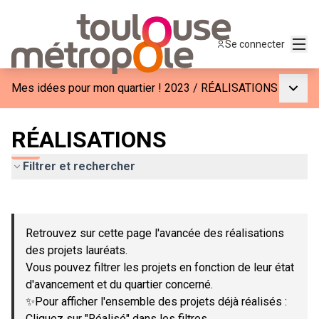
Menu
Se connecter
Menu p
Mes idées pour mon quartier ! 2023
/
RÉALISATIONS
RÉALISATIONS
Filtrer et rechercher
Passer la carte
Leaflet
|
©
OpenStreetMap
contributors
L'élément suivant est une carte qui présente les éléments de c
+
Retrouvez sur cette page l'avancée des réalisations
−
des projets lauréats.
Vous pouvez filtrer les projets en fonction de leur état
d'avancement et du quartier concerné.
✨Pour afficher l'ensemble des projets déjà réalisés :
Cliquez sur "Réalisé" dans les filtres