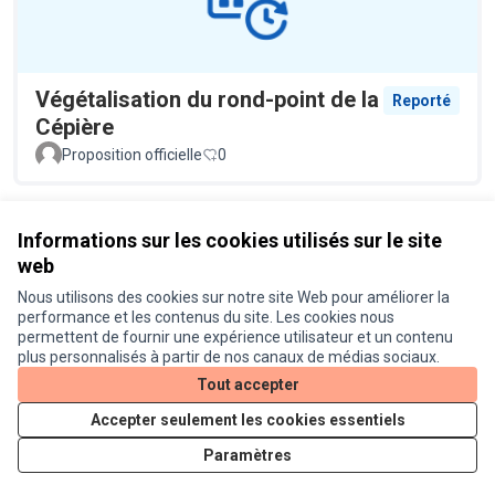
Végétalisation du rond-point de la
Reporté
Cépière
Proposition officielle
0
Voir toutes les propositions retirées
Informations sur les cookies utilisés sur le site
web
Nous utilisons des cookies sur notre site Web pour améliorer la
Conditions d'utilisation
performance et les contenus du site. Les cookies nous
Paramètres des cookies
permettent de fournir une expérience utilisateur et un contenu
Je participe ! sur X
Je participe ! sur Facebook
Je participe ! sur Instagram
plus personnalisés à partir de nos canaux de médias sociaux.
(Lien externe)
(Lien externe)
(Lien externe)
Tout accepter
Accepter seulement les cookies essentiels
Licence Cre
(Lien extern
Paramètres
(Lien externe)
Site réalisé grâce au
logiciel libre Decidim
.
(Lien externe)