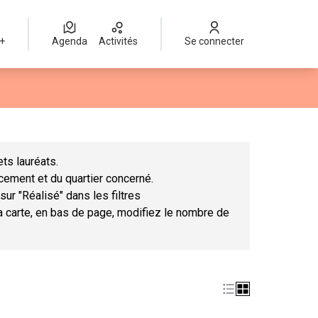
 +
Agenda
Activités
Se connecter
Leaflet
|
©
OpenStreetMap
contributors
mme des points de carte. L'élément peut être utilisé avec un lect
ts lauréats.
ncement et du quartier concerné.
sur "Réalisé" dans les filtres
la carte, en bas de page, modifiez le nombre de