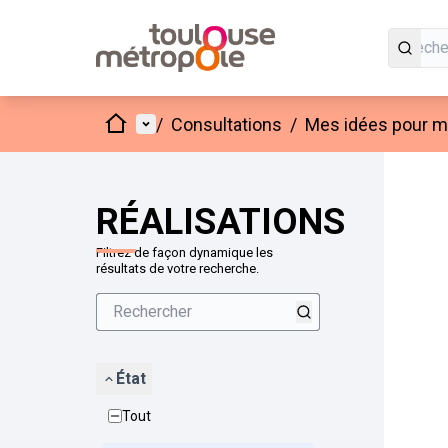
Accueil
Menu principal
/
Consultations
/
Mes idées pour mo
Passer
L'élément
+
−
RÉALISATIONS
Filtrez de façon dynamique les
résultats de votre recherche.
État
Tout