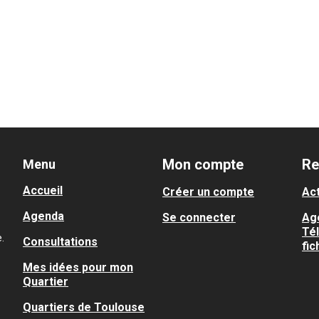
Mon compte
Re
Menu
Accueil
Créer un compte
Act
Agenda
Se connecter
Ag
Té
.
Consultations
fic
Mes idées pour mon
Quartier
Quartiers de Toulouse