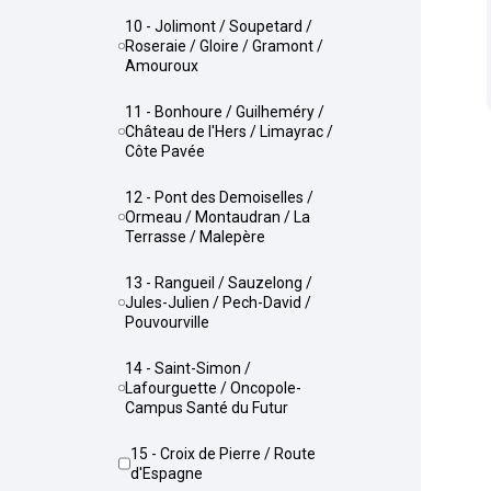
10 - Jolimont / Soupetard /
Roseraie / Gloire / Gramont /
Amouroux
11 - Bonhoure / Guilheméry /
Château de l'Hers / Limayrac /
Côte Pavée
12 - Pont des Demoiselles /
Ormeau / Montaudran / La
Terrasse / Malepère
13 - Rangueil / Sauzelong /
Jules-Julien / Pech-David /
Pouvourville
14 - Saint-Simon /
Lafourguette / Oncopole-
Campus Santé du Futur
15 - Croix de Pierre / Route
d'Espagne