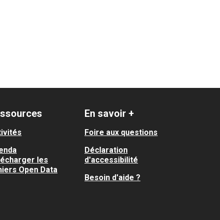
ssources
En savoir +
ivités
Foire aux questions
enda
Déclaration
lécharger les
d'accessibilité
hiers Open Data
Besoin d'aide ?