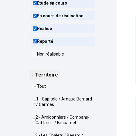
Etude en cours
En cours de réalisation
Réalisé
Reporté
Non réalisable
Territoire
Tout
1 - Capitole / Arnaud Bernard
/ Carmes
2 - Amidonniers / Compans-
Caffarelli / Brouardel
3 - Les Chalets / Bayard /