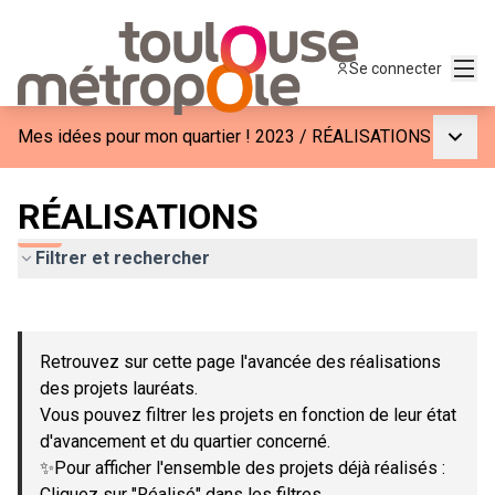
Menu
Se connecter
Menu p
Mes idées pour mon quartier ! 2023
/
RÉALISATIONS
RÉALISATIONS
Filtrer et rechercher
Passer la carte
Leaflet
|
©
OpenStreetMap
contributors
L'élément suivant est une carte qui présente les éléments de c
+
Retrouvez sur cette page l'avancée des réalisations
−
des projets lauréats.
Vous pouvez filtrer les projets en fonction de leur état
d'avancement et du quartier concerné.
✨Pour afficher l'ensemble des projets déjà réalisés :
Cliquez sur "Réalisé" dans les filtres