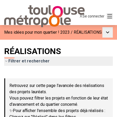
Menu
Se connecter
Menu p
Mes idées pour mon quartier ! 2023
/
RÉALISATIONS
RÉALISATIONS
Filtrer et rechercher
Passer la carte
Leaflet
|
©
OpenStreetMap
contributors
L'élément suivant est une carte qui présente les éléments de c
+
Retrouvez sur cette page l'avancée des réalisations
−
des projets lauréats.
Vous pouvez filtrer les projets en fonction de leur état
d'avancement et du quartier concerné.
✨Pour afficher l'ensemble des projets déjà réalisés :
Cliquez sur "Réalisé" dans les filtres