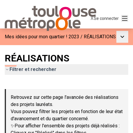
Menu
Se connecter
Menu p
Mes idées pour mon quartier ! 2023
/
RÉALISATIONS
RÉALISATIONS
Filtrer et rechercher
Passer la carte
Leaflet
|
©
OpenStreetMap
contributors
L'élément suivant est une carte qui présente les éléments de c
+
Retrouvez sur cette page l'avancée des réalisations
−
des projets lauréats.
Vous pouvez filtrer les projets en fonction de leur état
d'avancement et du quartier concerné.
✨Pour afficher l'ensemble des projets déjà réalisés :
Cliquez sur "Réalisé" dans les filtres