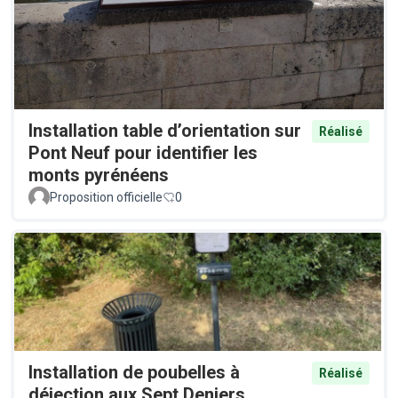
Installation table d’orientation sur
Réalisé
Pont Neuf pour identifier les
monts pyrénéens
Proposition officielle
0
Installation de poubelles à
Réalisé
déjection aux Sept Deniers