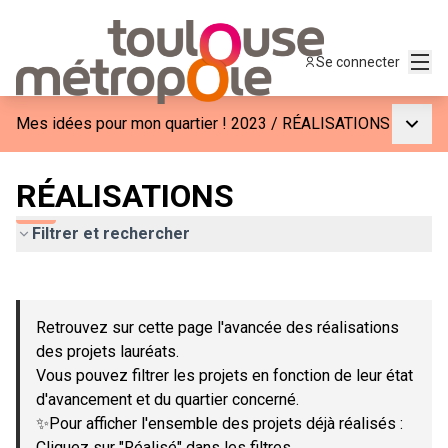
Menu
Se connecter
Menu p
Mes idées pour mon quartier ! 2023
/
RÉALISATIONS
RÉALISATIONS
Filtrer et rechercher
Passer la carte
Leaflet
|
©
OpenStreetMap
contributors
L'élément suivant est une carte qui présente les éléments de c
+
Retrouvez sur cette page l'avancée des réalisations
−
des projets lauréats.
Vous pouvez filtrer les projets en fonction de leur état
d'avancement et du quartier concerné.
✨Pour afficher l'ensemble des projets déjà réalisés :
Cliquez sur "Réalisé" dans les filtres