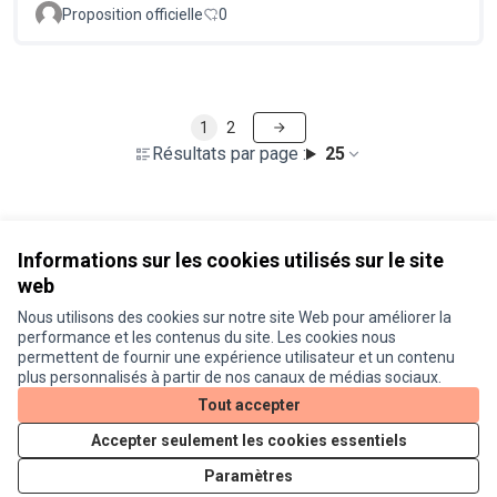
Proposition officielle
0
1
2
Résultats par page :
25
Voir toutes les propositions retirées
Informations sur les cookies utilisés sur le site
web
Nous utilisons des cookies sur notre site Web pour améliorer la
Conditions d'utilisation
performance et les contenus du site. Les cookies nous
Paramètres des cookies
permettent de fournir une expérience utilisateur et un contenu
Je participe ! sur X
Je participe ! sur Facebook
Je participe ! sur Instagram
plus personnalisés à partir de nos canaux de médias sociaux.
(Lien externe)
(Lien externe)
(Lien externe)
Tout accepter
Accepter seulement les cookies essentiels
Licence Cre
(Lien extern
Paramètres
(Lien externe)
Site réalisé grâce au
logiciel libre Decidim
.