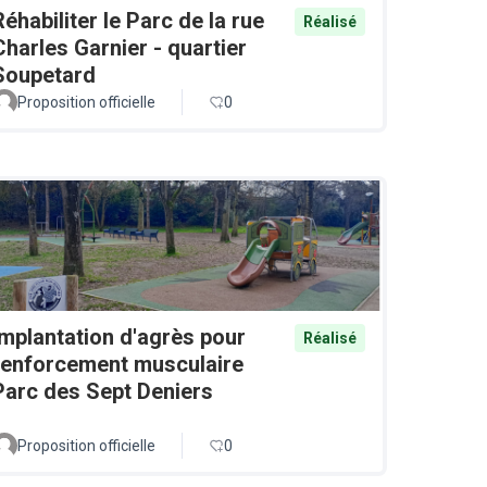
Réhabiliter le Parc de la rue
Réalisé
Charles Garnier - quartier
Soupetard
Proposition officielle
0
Implantation d'agrès pour
Réalisé
renforcement musculaire
Parc des Sept Deniers
Proposition officielle
0