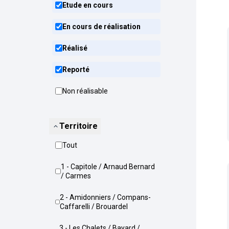
Etude en cours
En cours de réalisation
Réalisé
Reporté
Non réalisable
Territoire
Tout
1 - Capitole / Arnaud Bernard
/ Carmes
2 - Amidonniers / Compans-
Caffarelli / Brouardel
3 - Les Chalets / Bayard /