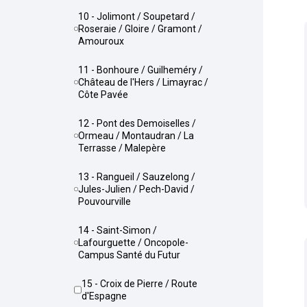
10 - Jolimont / Soupetard /
Roseraie / Gloire / Gramont /
Amouroux
11 - Bonhoure / Guilheméry /
Château de l'Hers / Limayrac /
Côte Pavée
12 - Pont des Demoiselles /
Ormeau / Montaudran / La
Terrasse / Malepère
13 - Rangueil / Sauzelong /
Jules-Julien / Pech-David /
Pouvourville
14 - Saint-Simon /
Lafourguette / Oncopole-
Campus Santé du Futur
15 - Croix de Pierre / Route
d'Espagne