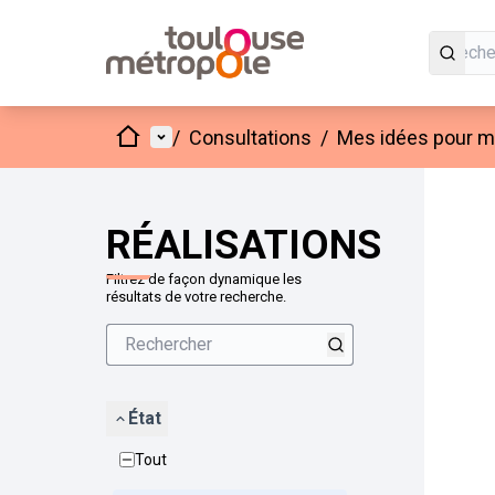
Accueil
Menu principal
/
Consultations
/
Mes idées pour mo
Passer
L'élément
+
−
RÉALISATIONS
Filtrez de façon dynamique les
résultats de votre recherche.
État
Tout