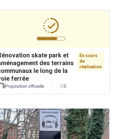
Rénovation skate park et
En cours
de
aménagement des terrains
réalisation
communaux le long de la
voie ferrée
Proposition officielle
0