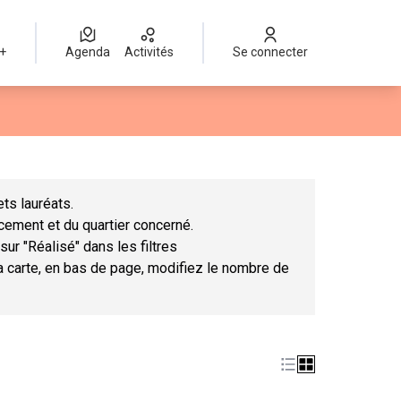
 +
Agenda
Activités
Se connecter
Leaflet
|
©
OpenStreetMap
contributors
mme des points de carte. L'élément peut être utilisé avec un lect
ts lauréats.
ncement et du quartier concerné.
sur "Réalisé" dans les filtres
la carte, en bas de page, modifiez le nombre de