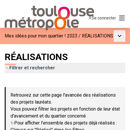
Menu
Se connecter
Menu p
Mes idées pour mon quartier ! 2023
/
RÉALISATIONS
RÉALISATIONS
Filtrer et rechercher
Passer la carte
Leaflet
|
©
OpenStreetMap
contributors
L'élément suivant est une carte qui présente les éléments de c
+
Retrouvez sur cette page l'avancée des réalisations
−
des projets lauréats.
Vous pouvez filtrer les projets en fonction de leur état
d'avancement et du quartier concerné.
✨Pour afficher l'ensemble des projets déjà réalisés :
Cliquez sur "Réalisé" dans les filtres