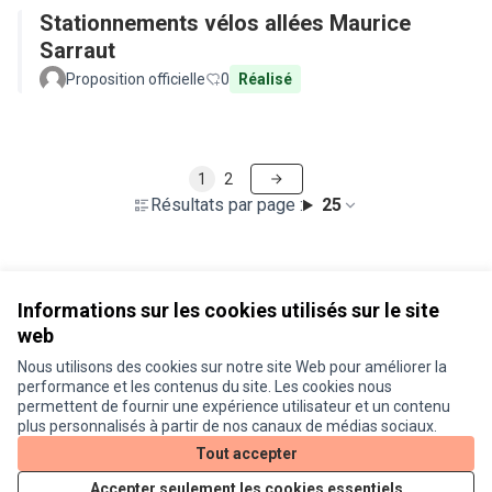
Stationnements vélos allées Maurice
Sarraut
Proposition officielle
0
Réalisé
1
2
Résultats par page :
25
Voir toutes les propositions retirées
Informations sur les cookies utilisés sur le site
web
Nous utilisons des cookies sur notre site Web pour améliorer la
Conditions d'utilisation
performance et les contenus du site. Les cookies nous
Paramètres des cookies
permettent de fournir une expérience utilisateur et un contenu
Je participe ! sur X
Je participe ! sur Facebook
Je participe ! sur Instagram
plus personnalisés à partir de nos canaux de médias sociaux.
(Lien externe)
(Lien externe)
(Lien externe)
Tout accepter
Accepter seulement les cookies essentiels