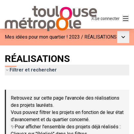
Menu
Se connecter
Menu p
Mes idées pour mon quartier ! 2023
/
RÉALISATIONS
RÉALISATIONS
Filtrer et rechercher
Passer la carte
Leaflet
|
©
OpenStreetMap
contributors
L'élément suivant est une carte qui présente les éléments de c
+
Retrouvez sur cette page l'avancée des réalisations
−
des projets lauréats.
Vous pouvez filtrer les projets en fonction de leur état
d'avancement et du quartier concerné.
✨Pour afficher l'ensemble des projets déjà réalisés :
Cliquez sur "Réalisé" dans les filtres