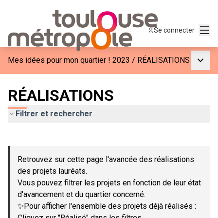
Menu
Se connecter
Menu p
Mes idées pour mon quartier ! 2023
/
RÉALISATIONS
RÉALISATIONS
Filtrer et rechercher
Passer la carte
Leaflet
|
©
OpenStreetMap
contributors
L'élément suivant est une carte qui présente les éléments de c
+
Retrouvez sur cette page l'avancée des réalisations
−
des projets lauréats.
Vous pouvez filtrer les projets en fonction de leur état
d'avancement et du quartier concerné.
✨Pour afficher l'ensemble des projets déjà réalisés :
Cliquez sur "Réalisé" dans les filtres