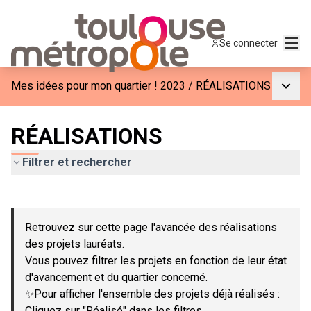
Menu
Se connecter
Menu p
Mes idées pour mon quartier ! 2023
/
RÉALISATIONS
RÉALISATIONS
Filtrer et rechercher
Passer la carte
Leaflet
|
©
OpenStreetMap
contributors
L'élément suivant est une carte qui présente les éléments de c
+
Retrouvez sur cette page l'avancée des réalisations
−
des projets lauréats.
Vous pouvez filtrer les projets en fonction de leur état
d'avancement et du quartier concerné.
✨Pour afficher l'ensemble des projets déjà réalisés :
Cliquez sur "Réalisé" dans les filtres