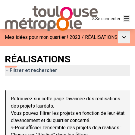
Menu
Se connecter
Menu p
Mes idées pour mon quartier ! 2023
/
RÉALISATIONS
RÉALISATIONS
Filtrer et rechercher
Passer la carte
Leaflet
|
©
OpenStreetMap
contributors
L'élément suivant est une carte qui présente les éléments de c
+
Retrouvez sur cette page l'avancée des réalisations
−
des projets lauréats.
Vous pouvez filtrer les projets en fonction de leur état
d'avancement et du quartier concerné.
✨Pour afficher l'ensemble des projets déjà réalisés :
Cliquez sur "Réalisé" dans les filtres