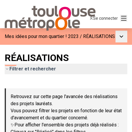
Menu
Se connecter
Menu p
Mes idées pour mon quartier ! 2023
/
RÉALISATIONS
RÉALISATIONS
Filtrer et rechercher
Passer la carte
Leaflet
|
©
OpenStreetMap
contributors
L'élément suivant est une carte qui présente les éléments de c
+
Retrouvez sur cette page l'avancée des réalisations
−
des projets lauréats.
Vous pouvez filtrer les projets en fonction de leur état
d'avancement et du quartier concerné.
✨Pour afficher l'ensemble des projets déjà réalisés :
Cliquez sur "Réalisé" dans les filtres