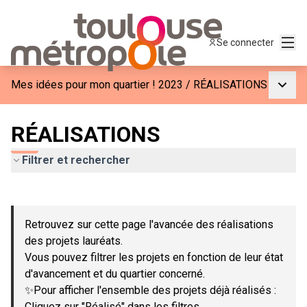
Menu
Se connecter
Menu p
Mes idées pour mon quartier ! 2023
/
RÉALISATIONS
RÉALISATIONS
Filtrer et rechercher
Passer la carte
Leaflet
|
©
OpenStreetMap
contributors
L'élément suivant est une carte qui présente les éléments de c
+
Retrouvez sur cette page l'avancée des réalisations
−
des projets lauréats.
Vous pouvez filtrer les projets en fonction de leur état
d'avancement et du quartier concerné.
✨Pour afficher l'ensemble des projets déjà réalisés :
Cliquez sur "Réalisé" dans les filtres