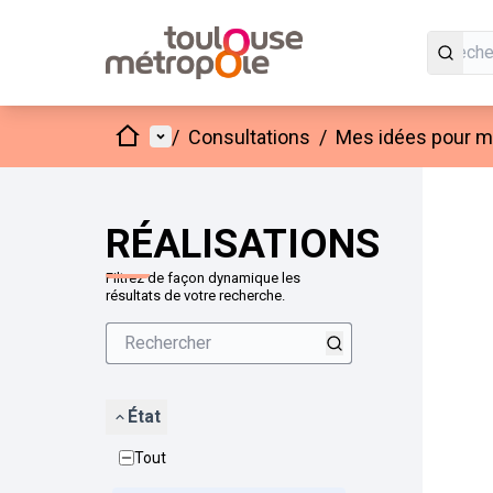
Accueil
Menu principal
/
Consultations
/
Mes idées pour mo
Passer
L'élément
+
−
RÉALISATIONS
Filtrez de façon dynamique les
résultats de votre recherche.
État
Tout