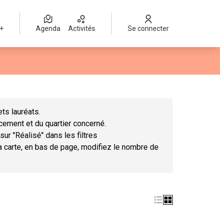
 +
Agenda
Activités
Se connecter
Leaflet
|
©
OpenStreetMap
contributors
mme des points de carte. L'élément peut être utilisé avec un lect
ts lauréats.
ncement et du quartier concerné.
sur "Réalisé" dans les filtres
la carte, en bas de page, modifiez le nombre de