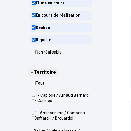
Etude en cours
En cours de réalisation
Réalisé
Reporté
Non réalisable
Territoire
Tout
1 - Capitole / Arnaud Bernard
/ Carmes
2 - Amidonniers / Compans-
Caffarelli / Brouardel
3 - Les Chalets / Bayard /