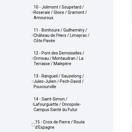
10 - Jolimont / Soupetard /
Roseraie / Gloire / Gramont /
Amouroux
11 - Bonhoure / Guilheméry /
Château de l'Hers / Limayrac /
Côte Pavée
12 - Pont des Demoiselles /
Ormeau / Montaudran / La
Terrasse / Malepère
13 - Rangueil / Sauzelong /
Jules-Julien / Pech-David /
Pouvourville
14 - Saint-Simon /
Lafourguette / Oncopole-
Campus Santé du Futur
15 - Croix de Pierre / Route
d'Espagne