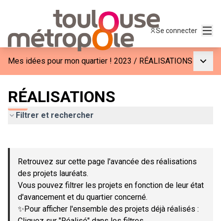
Menu
Se connecter
Menu p
Mes idées pour mon quartier ! 2023
/
RÉALISATIONS
RÉALISATIONS
Filtrer et rechercher
Passer la carte
Leaflet
|
©
OpenStreetMap
contributors
L'élément suivant est une carte qui présente les éléments de c
+
Retrouvez sur cette page l'avancée des réalisations
−
des projets lauréats.
Vous pouvez filtrer les projets en fonction de leur état
d'avancement et du quartier concerné.
✨Pour afficher l'ensemble des projets déjà réalisés :
Cliquez sur "Réalisé" dans les filtres