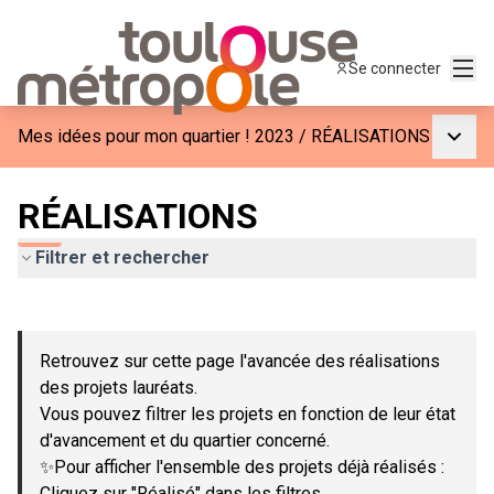
Menu
Se connecter
Menu p
Mes idées pour mon quartier ! 2023
/
RÉALISATIONS
RÉALISATIONS
Filtrer et rechercher
Passer la carte
Leaflet
|
©
OpenStreetMap
contributors
L'élément suivant est une carte qui présente les éléments de c
+
Retrouvez sur cette page l'avancée des réalisations
−
des projets lauréats.
Vous pouvez filtrer les projets en fonction de leur état
d'avancement et du quartier concerné.
✨Pour afficher l'ensemble des projets déjà réalisés :
Cliquez sur "Réalisé" dans les filtres