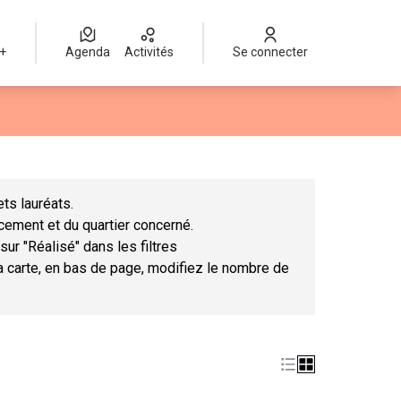
 +
Agenda
Activités
Se connecter
Leaflet
|
©
OpenStreetMap
contributors
mme des points de carte. L'élément peut être utilisé avec un lect
ts lauréats.
ncement et du quartier concerné.
sur "Réalisé" dans les filtres
la carte, en bas de page, modifiez le nombre de