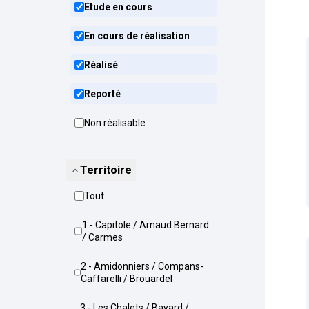
Etude en cours
En cours de réalisation
Réalisé
Reporté
Non réalisable
Territoire
Tout
1 - Capitole / Arnaud Bernard
/ Carmes
2 - Amidonniers / Compans-
Caffarelli / Brouardel
3 - Les Chalets / Bayard /