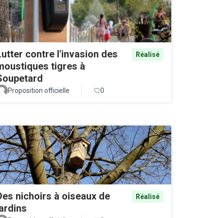
Lutter contre l'invasion des
Réalisé
moustiques tigres à
Soupetard
Proposition officielle
0
Des nichoirs à oiseaux de
Réalisé
jardins