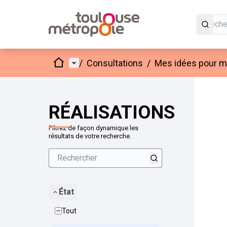
Accueil
Menu principal
/
Consultations
/
Mes idées pour mo
Passer
L'élément
+
−
RÉALISATIONS
Filtrez de façon dynamique les
résultats de votre recherche.
État
Tout