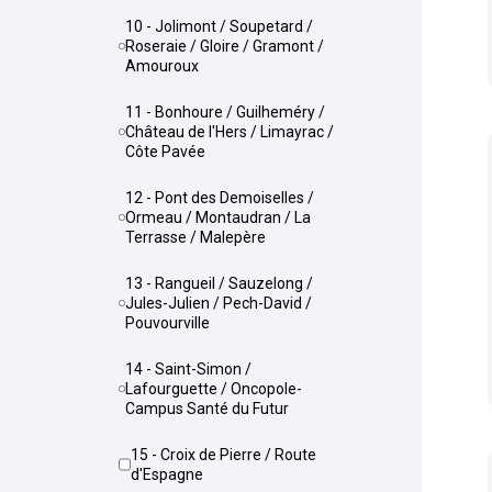
10 - Jolimont / Soupetard /
Roseraie / Gloire / Gramont /
Amouroux
11 - Bonhoure / Guilheméry /
Château de l'Hers / Limayrac /
Côte Pavée
12 - Pont des Demoiselles /
Ormeau / Montaudran / La
Terrasse / Malepère
13 - Rangueil / Sauzelong /
Jules-Julien / Pech-David /
Pouvourville
14 - Saint-Simon /
Lafourguette / Oncopole-
Campus Santé du Futur
15 - Croix de Pierre / Route
d'Espagne