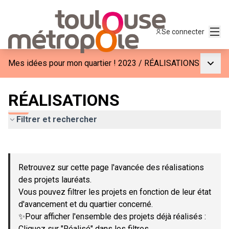
Menu
Se connecter
Menu p
Mes idées pour mon quartier ! 2023
/
RÉALISATIONS
RÉALISATIONS
Filtrer et rechercher
Passer la carte
Leaflet
|
©
OpenStreetMap
contributors
L'élément suivant est une carte qui présente les éléments de c
+
Retrouvez sur cette page l'avancée des réalisations
−
des projets lauréats.
Vous pouvez filtrer les projets en fonction de leur état
d'avancement et du quartier concerné.
✨Pour afficher l'ensemble des projets déjà réalisés :
Cliquez sur "Réalisé" dans les filtres