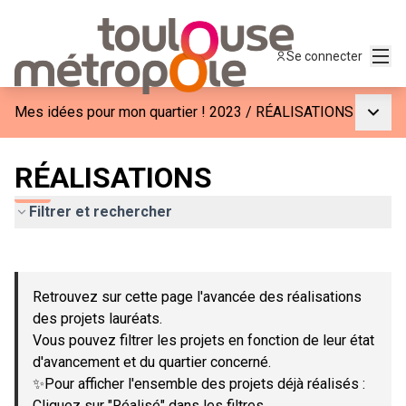
Menu
Se connecter
Menu p
Mes idées pour mon quartier ! 2023
/
RÉALISATIONS
RÉALISATIONS
Filtrer et rechercher
Passer la carte
Leaflet
|
©
OpenStreetMap
contributors
L'élément suivant est une carte qui présente les éléments de c
+
Retrouvez sur cette page l'avancée des réalisations
−
des projets lauréats.
Vous pouvez filtrer les projets en fonction de leur état
d'avancement et du quartier concerné.
✨Pour afficher l'ensemble des projets déjà réalisés :
Cliquez sur "Réalisé" dans les filtres