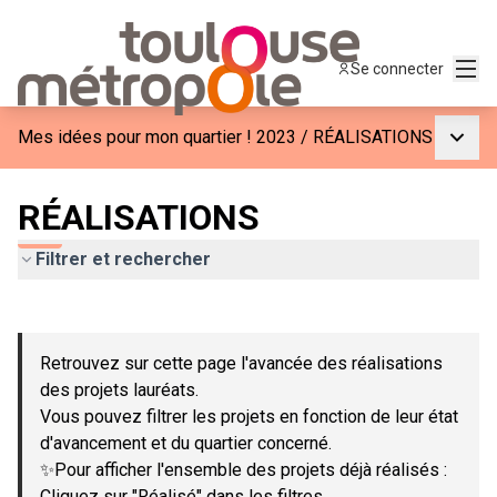
Menu
Se connecter
Menu p
Mes idées pour mon quartier ! 2023
/
RÉALISATIONS
RÉALISATIONS
Filtrer et rechercher
Passer la carte
Leaflet
|
©
OpenStreetMap
contributors
L'élément suivant est une carte qui présente les éléments de c
+
Retrouvez sur cette page l'avancée des réalisations
−
des projets lauréats.
Vous pouvez filtrer les projets en fonction de leur état
d'avancement et du quartier concerné.
✨Pour afficher l'ensemble des projets déjà réalisés :
Cliquez sur "Réalisé" dans les filtres