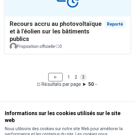
Recours accru au photovoltaïque
Reporté
et à l'éolien sur les bâtiments
publics
Proposition officielle
0
1
2
3
Résultats par page :
50
Voir toutes les propositions retirées
Informations sur les cookies utilisés sur le site
web
Nous utilisons des cookies sur notre site Web pour améliorer la
Conditions d'utilisation
performance et les contenus du site. Les cookies nous