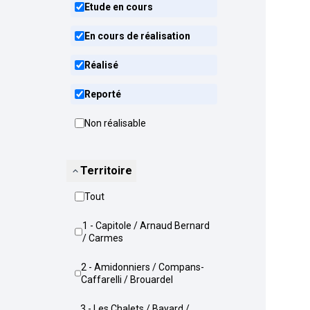
Etude en cours
En cours de réalisation
Réalisé
Reporté
Non réalisable
Territoire
Tout
1 - Capitole / Arnaud Bernard
/ Carmes
2 - Amidonniers / Compans-
Caffarelli / Brouardel
3 - Les Chalets / Bayard /