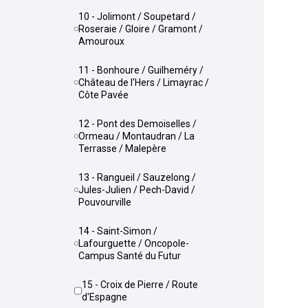
10 - Jolimont / Soupetard /
Roseraie / Gloire / Gramont /
Amouroux
11 - Bonhoure / Guilheméry /
Château de l'Hers / Limayrac /
Côte Pavée
12 - Pont des Demoiselles /
Ormeau / Montaudran / La
Terrasse / Malepère
13 - Rangueil / Sauzelong /
Jules-Julien / Pech-David /
Pouvourville
14 - Saint-Simon /
Lafourguette / Oncopole-
Campus Santé du Futur
15 - Croix de Pierre / Route
d'Espagne