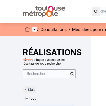
Accueil
Menu principal
/
Consultations
/
Mes idées pour mo
Passer
L'élément
+
−
RÉALISATIONS
Filtrez de façon dynamique les
résultats de votre recherche.
État
Tout