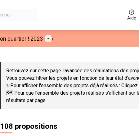
Aide
Menu utilisateur
n quartier ! 2023
/
 la carte
 suivant est une carte qui présente les éléments de cette page co
Retrouvez sur cette page l'avancée des réalisations des proje
Vous pouvez filtrer les projets en fonction de leur état d'ava
✨Pour afficher l'ensemble des projets déjà réalisés : Cliquez 
🗺️ Pour que l'ensemble des projets réalisés s'affichent sur 
résultats par page.
108 propositions