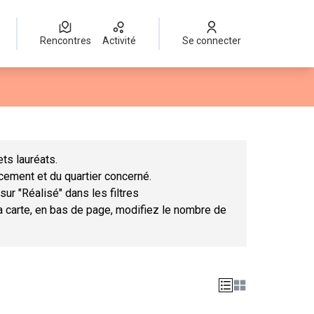
Rencontres
Activité
Se connecter
Leaflet
|
©
OpenStreetMap
contributors
mme des points de carte. L'élément peut être utilisé avec un lect
ts lauréats.
ncement et du quartier concerné.
sur "Réalisé" dans les filtres
la carte, en bas de page, modifiez le nombre de