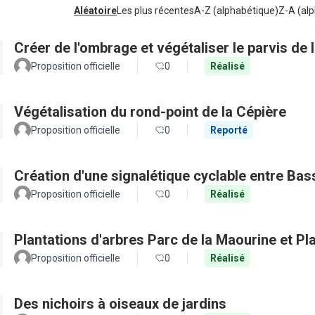
Aléatoire
Les plus récentes
A-Z (alphabétique)
Z-A (alp
Créer de l'ombrage et végétaliser le parvis d
Proposition officielle
0
Réalisé
Végétalisation du rond-point de la Cépière
Proposition officielle
0
Reporté
Création d'une signalétique cyclable entre Ba
Proposition officielle
0
Réalisé
Plantations d'arbres Parc de la Maourine et Pl
Proposition officielle
0
Réalisé
Des nichoirs à oiseaux de jardins