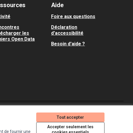
ssources
Aide
ivité
Foire aux questions
ncontres
Déclaration
lécharger les
d'accessibilité
hiers Open Data
Besoin d'aide ?
Je participe ! sur X
Je participe ! sur Faceboo
Je participe ! sur In
Tout accepter
(Lien externe)
(Lien externe)
(Lien externe)
Accepter seulement les
nt de fournir une
cookies essentiels