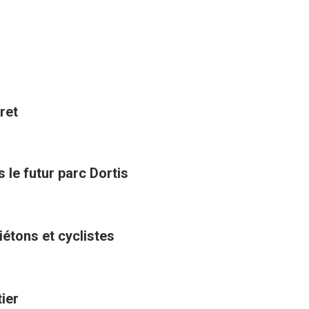
ret
 le futur parc Dortis
étons et cyclistes
tier