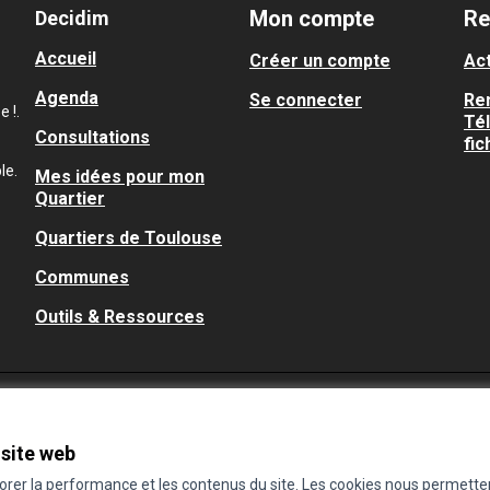
Mon compte
Re
Decidim
Accueil
Créer un compte
Act
Agenda
Se connecter
Re
 !.
Té
Consultations
fic
le.
Mes idées pour mon
Quartier
Quartiers de Toulouse
Communes
Outils & Ressources
 site web
iorer la performance et les contenus du site. Les cookies nous permette