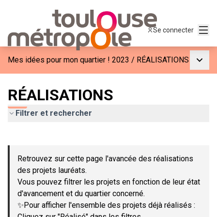
Menu
Se connecter
Menu p
Mes idées pour mon quartier ! 2023
/
RÉALISATIONS
RÉALISATIONS
Filtrer et rechercher
Passer la carte
Leaflet
|
©
OpenStreetMap
contributors
L'élément suivant est une carte qui présente les éléments de c
+
Retrouvez sur cette page l'avancée des réalisations
−
des projets lauréats.
Vous pouvez filtrer les projets en fonction de leur état
d'avancement et du quartier concerné.
✨Pour afficher l'ensemble des projets déjà réalisés :
Cliquez sur "Réalisé" dans les filtres