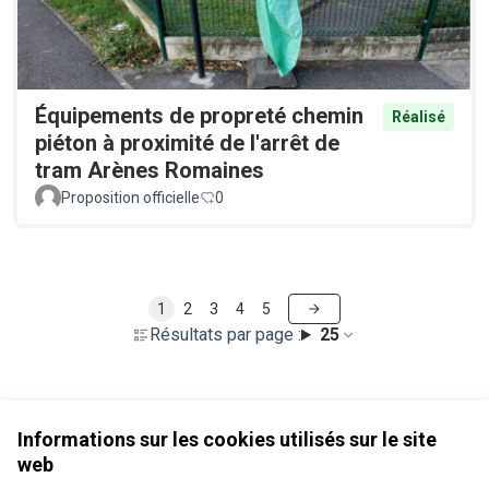
Équipements de propreté chemin
Réalisé
piéton à proximité de l'arrêt de
tram Arènes Romaines
Proposition officielle
0
1
2
3
4
5
Résultats par page :
25
Voir toutes les propositions retirées
Informations sur les cookies utilisés sur le site
web