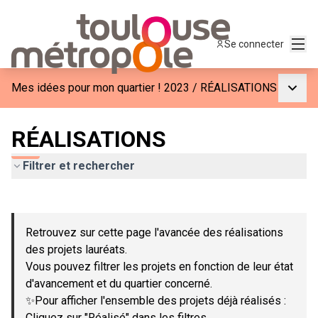
Menu
Se connecter
Menu p
Mes idées pour mon quartier ! 2023
/
RÉALISATIONS
RÉALISATIONS
Filtrer et rechercher
Passer la carte
Leaflet
|
©
OpenStreetMap
contributors
L'élément suivant est une carte qui présente les éléments de c
+
Retrouvez sur cette page l'avancée des réalisations
−
des projets lauréats.
Vous pouvez filtrer les projets en fonction de leur état
d'avancement et du quartier concerné.
✨Pour afficher l'ensemble des projets déjà réalisés :
Cliquez sur "Réalisé" dans les filtres