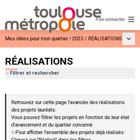
Menu
Se connecter
Menu p
Mes idées pour mon quartier ! 2023
/
RÉALISATIONS
RÉALISATIONS
Filtrer et rechercher
Passer la carte
Leaflet
|
©
OpenStreetMap
contributors
L'élément suivant est une carte qui présente les éléments de c
+
Retrouvez sur cette page l'avancée des réalisations
−
des projets lauréats.
Vous pouvez filtrer les projets en fonction de leur état
d'avancement et du quartier concerné.
✨Pour afficher l'ensemble des projets déjà réalisés :
Cliquez sur "Réalisé" dans les filtres