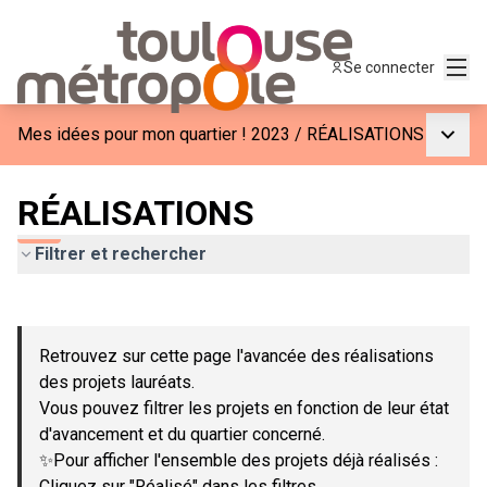
Menu
Se connecter
Menu p
Mes idées pour mon quartier ! 2023
/
RÉALISATIONS
RÉALISATIONS
Filtrer et rechercher
Passer la carte
Leaflet
|
©
OpenStreetMap
contributors
L'élément suivant est une carte qui présente les éléments de c
+
Retrouvez sur cette page l'avancée des réalisations
−
des projets lauréats.
Vous pouvez filtrer les projets en fonction de leur état
d'avancement et du quartier concerné.
✨Pour afficher l'ensemble des projets déjà réalisés :
Cliquez sur "Réalisé" dans les filtres