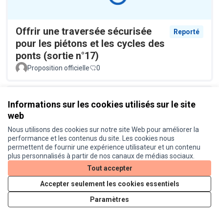
Offrir une traversée sécurisée
Reporté
pour les piétons et les cycles des
ponts (sortie n°17)
Proposition officielle
0
Informations sur les cookies utilisés sur le site
web
Nous utilisons des cookies sur notre site Web pour améliorer la
performance et les contenus du site. Les cookies nous
permettent de fournir une expérience utilisateur et un contenu
plus personnalisés à partir de nos canaux de médias sociaux.
Plus de racks à vélo à la
Réalisé
Tout accepter
bibliothèque Cabanis
Accepter seulement les cookies essentiels
Proposition officielle
0
Paramètres