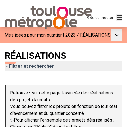
Menu
Se connecter
Menu p
Mes idées pour mon quartier ! 2023
/
RÉALISATIONS
RÉALISATIONS
Filtrer et rechercher
Passer la carte
Leaflet
|
©
OpenStreetMap
contributors
L'élément suivant est une carte qui présente les éléments de c
+
Retrouvez sur cette page l'avancée des réalisations
−
des projets lauréats.
Vous pouvez filtrer les projets en fonction de leur état
d'avancement et du quartier concerné.
✨Pour afficher l'ensemble des projets déjà réalisés :
Cliquez sur "Réalisé" dans les filtres