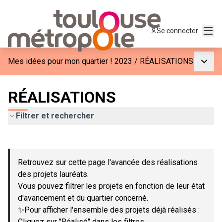
Menu
Se connecter
Menu p
Mes idées pour mon quartier ! 2023
/
RÉALISATIONS
RÉALISATIONS
Filtrer et rechercher
Passer la carte
Leaflet
|
©
OpenStreetMap
contributors
L'élément suivant est une carte qui présente les éléments de c
+
Retrouvez sur cette page l'avancée des réalisations
−
des projets lauréats.
Vous pouvez filtrer les projets en fonction de leur état
d'avancement et du quartier concerné.
✨Pour afficher l'ensemble des projets déjà réalisés :
Cliquez sur "Réalisé" dans les filtres