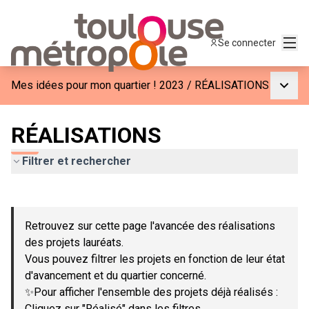
Menu
Se connecter
Menu p
Mes idées pour mon quartier ! 2023
/
RÉALISATIONS
RÉALISATIONS
Filtrer et rechercher
Passer la carte
Leaflet
|
©
OpenStreetMap
contributors
L'élément suivant est une carte qui présente les éléments de c
+
Retrouvez sur cette page l'avancée des réalisations
−
des projets lauréats.
Vous pouvez filtrer les projets en fonction de leur état
d'avancement et du quartier concerné.
✨Pour afficher l'ensemble des projets déjà réalisés :
Cliquez sur "Réalisé" dans les filtres