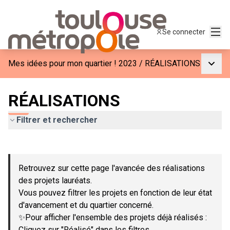
Menu
Se connecter
Menu p
Mes idées pour mon quartier ! 2023
/
RÉALISATIONS
RÉALISATIONS
Filtrer et rechercher
Passer la carte
Leaflet
|
©
OpenStreetMap
contributors
L'élément suivant est une carte qui présente les éléments de c
+
Retrouvez sur cette page l'avancée des réalisations
−
des projets lauréats.
Vous pouvez filtrer les projets en fonction de leur état
d'avancement et du quartier concerné.
✨Pour afficher l'ensemble des projets déjà réalisés :
Cliquez sur "Réalisé" dans les filtres