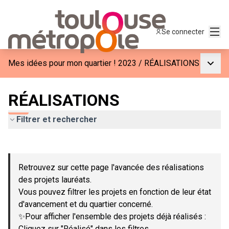
Menu
Se connecter
Menu p
Mes idées pour mon quartier ! 2023
/
RÉALISATIONS
RÉALISATIONS
Filtrer et rechercher
Passer la carte
Leaflet
|
©
OpenStreetMap
contributors
L'élément suivant est une carte qui présente les éléments de c
+
Retrouvez sur cette page l'avancée des réalisations
−
des projets lauréats.
Vous pouvez filtrer les projets en fonction de leur état
d'avancement et du quartier concerné.
✨Pour afficher l'ensemble des projets déjà réalisés :
Cliquez sur "Réalisé" dans les filtres