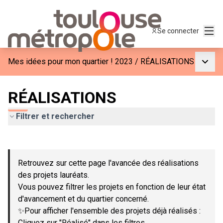
Menu
Se connecter
Menu p
Mes idées pour mon quartier ! 2023
/
RÉALISATIONS
RÉALISATIONS
Filtrer et rechercher
Passer la carte
Leaflet
|
©
OpenStreetMap
contributors
L'élément suivant est une carte qui présente les éléments de c
+
Retrouvez sur cette page l'avancée des réalisations
−
des projets lauréats.
Vous pouvez filtrer les projets en fonction de leur état
d'avancement et du quartier concerné.
✨Pour afficher l'ensemble des projets déjà réalisés :
Cliquez sur "Réalisé" dans les filtres