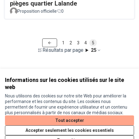
pièges quartier Lalande
Proposition officielle
0
1
2
3
4
5
Résultats par page :
25
Voir toutes les propositions retirées
Informations sur les cookies utilisés sur le site
web
Nous utilisons des cookies sur notre site Web pour améliorer la
Conditions d'utilisation
performance et les contenus du site. Les cookies nous
Paramètres des cookies
permettent de fournir une expérience utilisateur et un contenu
Je participe ! sur X
Je participe ! sur Facebook
Je participe ! sur Instagram
plus personnalisés à partir de nos canaux de médias sociaux.
(Lien externe)
(Lien externe)
(Lien externe)
Tout accepter
Accepter seulement les cookies essentiels
Licence Cre
(Lien extern