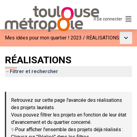
Menu
Se connecter
Menu p
Mes idées pour mon quartier ! 2023
/
RÉALISATIONS
RÉALISATIONS
Filtrer et rechercher
Passer la carte
Leaflet
|
©
OpenStreetMap
contributors
L'élément suivant est une carte qui présente les éléments de c
+
Retrouvez sur cette page l'avancée des réalisations
−
des projets lauréats.
Vous pouvez filtrer les projets en fonction de leur état
d'avancement et du quartier concerné.
✨Pour afficher l'ensemble des projets déjà réalisés :
Cliquez sur "Réalisé" dans les filtres