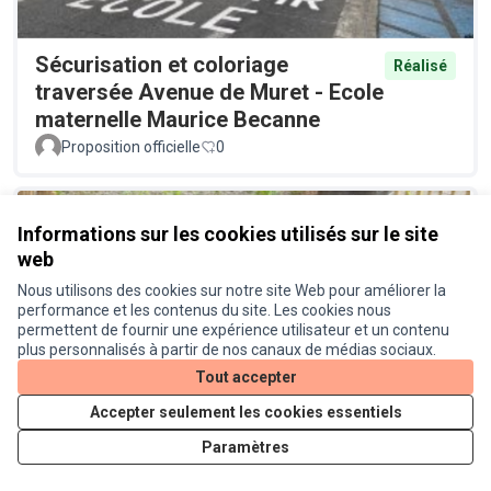
Sécurisation et coloriage
Réalisé
traversée Avenue de Muret - Ecole
maternelle Maurice Becanne
Proposition officielle
0
Informations sur les cookies utilisés sur le site
web
Nous utilisons des cookies sur notre site Web pour améliorer la
performance et les contenus du site. Les cookies nous
permettent de fournir une expérience utilisateur et un contenu
plus personnalisés à partir de nos canaux de médias sociaux.
Végétalisation des pieds des
Réalisé
Tout accepter
arbres Avenue des Minimes
Accepter seulement les cookies essentiels
Proposition officielle
0
Paramètres