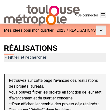
Menu
Se connecter
Menu p
Mes idées pour mon quartier ! 2023
/
RÉALISATIONS
RÉALISATIONS
Filtrer et rechercher
Passer la carte
Leaflet
|
©
OpenStreetMap
contributors
L'élément suivant est une carte qui présente les éléments de c
+
Retrouvez sur cette page l'avancée des réalisations
−
des projets lauréats.
Vous pouvez filtrer les projets en fonction de leur état
d'avancement et du quartier concerné.
✨Pour afficher l'ensemble des projets déjà réalisés :
Cliquez sur "Réalisé" dans les filtres