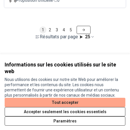
Proposition officielle
0
1
2
3
4
5
Résultats par page :
25
Voir toutes les propositions retirées
Informations sur les cookies utilisés sur le site
web
Nous utilisons des cookies sur notre site Web pour améliorer la
Conditions d'utilisation
performance et les contenus du site. Les cookies nous
Paramètres des cookies
permettent de fournir une expérience utilisateur et un contenu
Je participe ! sur X
Je participe ! sur Facebook
Je participe ! sur Instagram
plus personnalisés à partir de nos canaux de médias sociaux.
(Lien externe)
(Lien externe)
(Lien externe)
Tout accepter
Accepter seulement les cookies essentiels
Licence Cre
(Lien extern
Paramètres
(Lien externe)
Site réalisé grâce au
logiciel libre Decidim
.
(Lien externe)