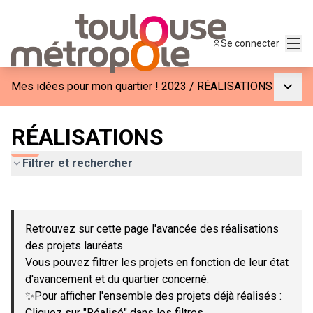
Menu
Se connecter
Menu p
Mes idées pour mon quartier ! 2023
/
RÉALISATIONS
RÉALISATIONS
Filtrer et rechercher
Passer la carte
Leaflet
|
©
OpenStreetMap
contributors
L'élément suivant est une carte qui présente les éléments de c
+
Retrouvez sur cette page l'avancée des réalisations
−
des projets lauréats.
Vous pouvez filtrer les projets en fonction de leur état
d'avancement et du quartier concerné.
✨Pour afficher l'ensemble des projets déjà réalisés :
Cliquez sur "Réalisé" dans les filtres