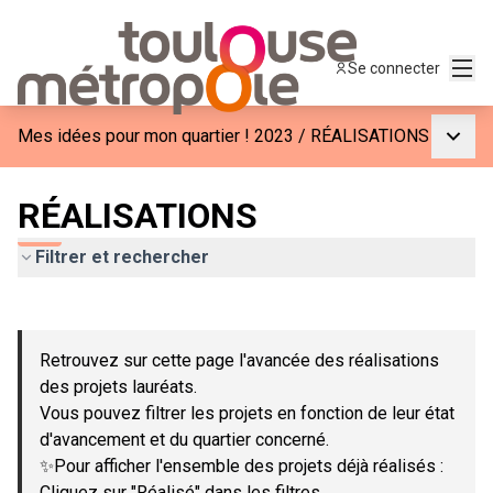
Menu
Se connecter
Menu p
Mes idées pour mon quartier ! 2023
/
RÉALISATIONS
RÉALISATIONS
Filtrer et rechercher
Passer la carte
Leaflet
|
©
OpenStreetMap
contributors
L'élément suivant est une carte qui présente les éléments de c
+
Retrouvez sur cette page l'avancée des réalisations
−
des projets lauréats.
Vous pouvez filtrer les projets en fonction de leur état
d'avancement et du quartier concerné.
✨Pour afficher l'ensemble des projets déjà réalisés :
Cliquez sur "Réalisé" dans les filtres