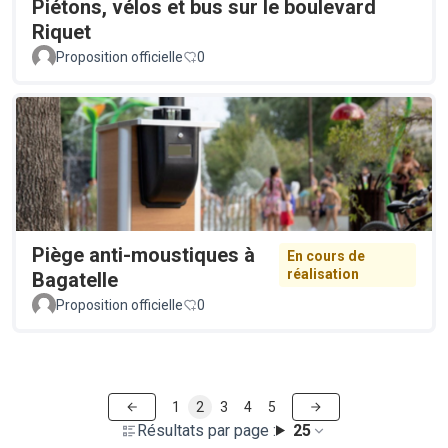
Piétons, vélos et bus sur le boulevard
Riquet
Proposition officielle
0
Piège anti-moustiques à
En cours de
réalisation
Bagatelle
Proposition officielle
0
1
2
3
4
5
Résultats par page :
25