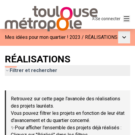
Menu
Se connecter
Menu p
Mes idées pour mon quartier ! 2023
/
RÉALISATIONS
RÉALISATIONS
Filtrer et rechercher
Passer la carte
Leaflet
|
©
OpenStreetMap
contributors
L'élément suivant est une carte qui présente les éléments de c
+
Retrouvez sur cette page l'avancée des réalisations
−
des projets lauréats.
Vous pouvez filtrer les projets en fonction de leur état
d'avancement et du quartier concerné.
✨Pour afficher l'ensemble des projets déjà réalisés :
Cliquez sur "Réalisé" dans les filtres